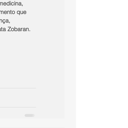
medicina, 
imento que 
nça, 
ata Zobaran.