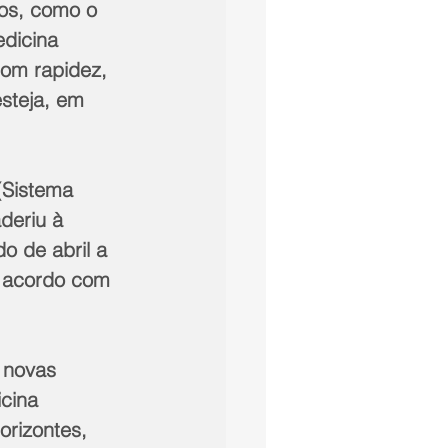
os, como o 
dicina 
com rapidez, 
steja, em 
(Sistema 
deriu à 
 de abril a 
e acordo com 
 novas 
cina 
rizontes, 