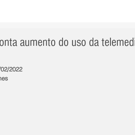
AS NOTÍCIAS
GERAL
CIDADE
POLÍTICA
INT
onta aumento do uso da telemedi
7/02/2022
mes