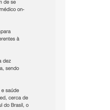
m de se 
 médico on-
mpara 
erentes à 
a dez 
a, sendo 
 e saúde 
ed, cerca de 
 do Brasil, o 