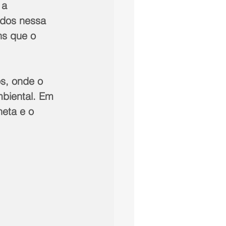
 a 
dos nessa 
ns que o 
s, onde o 
mbiental. Em 
neta e o 