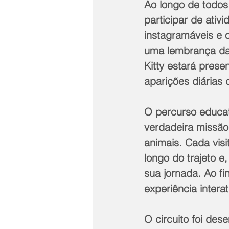
Ao longo de todos 
participar de ativ
instagramáveis e o
uma lembrança da v
Kitty estará prese
aparições diárias
O percurso educat
verdadeira missão:
animais. Cada vis
longo do trajeto 
sua jornada. Ao fi
experiência interat
O circuito foi des