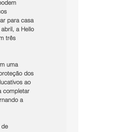
 podem 
ços 
var para casa 
bril, a Hello 
m três 
em uma 
 proteção dos 
ucativos ao 
a completar 
ornando a 
 de 