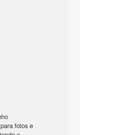
nho 
para fotos e 
tando a 