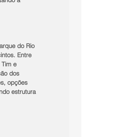
arque do Rio 
ntos. Entre 
 Tim e 
ção dos 
es, opções 
ndo estrutura 