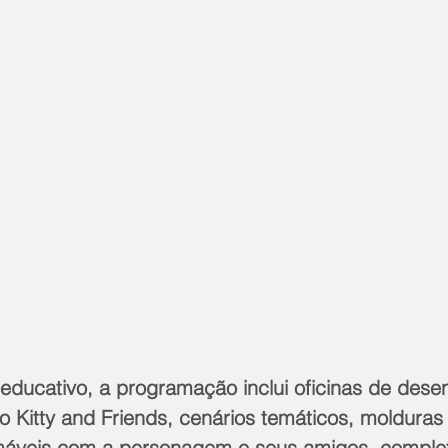
educativo, a programação inclui oficinas de dese
o Kitty and Friends, cenários temáticos, molduras 
máveis com a personagem e seus amigos, comple