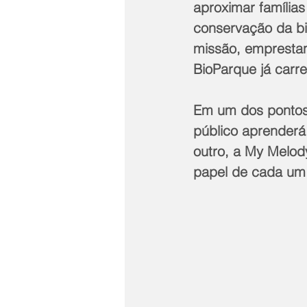
aproximar família
conservação da b
missão, emprestan
BioParque já carr
Em um dos pontos,
público aprenderá 
outro, a My Melody
papel de cada um