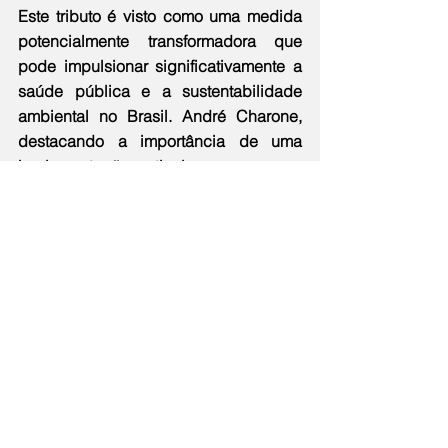
Este tributo é visto como uma medida 
potencialmente transformadora que 
pode impulsionar significativamente a 
saúde pública e a sustentabilidade 
ambiental no Brasil. André Charone, 
destacando a importância de uma 
implementação meticulosa, sugere que 
"este imposto pode ser uma ferramenta 
poderosa para promover um futuro 
mais saudável e justo para todos no 
Brasil, desde que acompanhado de 
uma gestão eficaz das receitas". A 
correta administração desses fundos 
será crucial para garantir que os 
objetivos do imposto — reduzir o 
consumo de produtos nocivos e usar 
as receitas para financiar iniciativas de 
saúde pública — sejam alcançados 