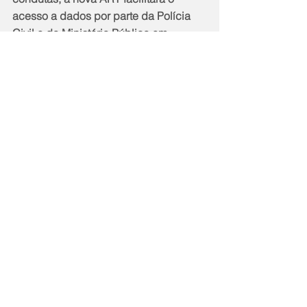
acesso a dados por parte da Polícia 
Civil e do Ministério Público em 
investigações de incidentes.
Facilidade para o profissional
O Rio de Janeiro é o único estado do 
país a trabalhar com a questão da 
localidade de forma tão detalhada, 
permitindo inserir mais de um 
endereço em uma mesma ART. O novo 
modelo também possibilita a 
avaliação imediata do serviço pelo 
contratante, o que gera 
automaticamente a Certidão de Acervo 
Técnico (CAT), documento 
indispensável para a participação de 