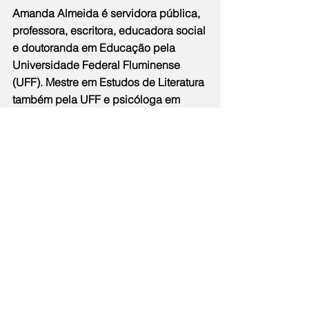
Amanda Almeida é servidora pública, 
professora, escritora, educadora social 
e doutoranda em Educação pela 
Universidade Federal Fluminense 
(UFF). Mestre em Estudos de Literatura 
também pela UFF e psicóloga em 
formação pela UERJ, ela ocupa a 
cadeira nº 43 da Academia 
Fluminense de Letras. É autora dos 
livros “O Segredo de Sam”, “Chauá e o 
Fio da Fala na Mata Atlântica”, “O 
Mundo das Cores” e “Borboletear e 
Amar” e "Passeando pela Cidade 
Sorriso"; e Amanda também organizou 
 as antologias “Contos Fantásticos 
Niteroienses”, “Linhas Literárias” "Elas 
Poetas" e "Conta aí, professor!".
Notícias