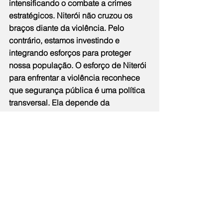
intensificando o combate a crimes 
estratégicos. Niterói não cruzou os 
braços diante da violência. Pelo 
contrário, estamos investindo e 
integrando esforços para proteger 
nossa população. O esforço de Niterói 
para enfrentar a violência reconhece 
que segurança pública é uma política 
transversal. Ela depende da 
articulação entre urbanismo, políticas 
sociais, juventude, educação e forças 
de segurança”, reforçou o prefeito.
Tecnologia no auxílio à Polícia Civil - A 
Prefeitura tem ajudado a Polícia Civil a 
desvendar crimes com investigação e 
serviço de inteligência através do 
Centro Integrado de Segurança 