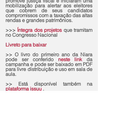
promove justiça fiscal e iniciaram uma 
mobilização para alertar aos eleitores 
que cobrem de seus candidatos 
compromissos com a taxação das altas 
rendas e grandes patrimônios.
>>> 
Íntegra dos projetos
 que tramitam 
no Congresso Nacional
Livreto para baixar
>> O livro do primeiro ano da Niara 
pode ser conferido 
neste link 
da 
campanha e pode ser baixado em PDF 
para livre distribuição e uso em sala de 
aula. 
>> Está disponível também na 
plataforma issuu
 .
>> A galeria completa das tirinhas está 
no 
link
https://ijf.org.br/niara
>> Os quadrinhos são publicados nas 
redes sociais da campanha e das 
entidades apoiadoras
 todas as sexta-
feiras. 