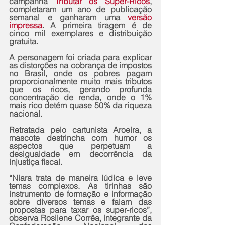
campanha 
Tributar os Super-Ricos
, 
completaram um ano de publicação 
semanal e ganharam uma 
versão 
impressa
. A primeira tiragem é de 
cinco mil exemplares e distribuição 
gratuita.
A personagem foi criada para explicar 
as distorções na cobrança de impostos 
no Brasil, onde os pobres pagam 
proporcionalmente muito mais tributos 
que os ricos, gerando profunda 
concentração de renda, onde o 1% 
mais rico detém quase 50% da riqueza 
nacional.
Retratada pelo cartunista Aroeira, a 
mascote destrincha com humor os 
aspectos que perpetuam a 
desigualdade em decorrência da 
injustiça fiscal.
“Niara trata de maneira lúdica e leve 
temas complexos. As tirinhas são 
instrumento de formação e informação 
sobre diversos temas e falam das 
propostas para taxar os super-ricos”, 
observa Rosilene Corrêa, integrante da 