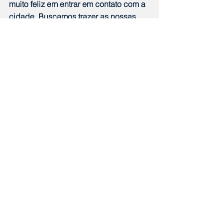
muito feliz em entrar em contato com a 
cidade. Buscamos trazer as nossas 
soluções com IA e queremos 
transformar o futuro do esporte e do 
meio artístico em Maricá, trazendo 
muitas inovações”, disse.
Sobre o Mipim 2025
Criado em 1990, o Mipim é um evento 
de quatro dias onde os mais influentes 
players de todos os setores do 
mercado imobiliário internacional se 
encontram. O evento reúne toda a 
cadeia de valor e permite um acesso 
incomparável aos projetos de 
desenvolvimento e fontes de capital a 
nível global. Em 2025, a previsão é 