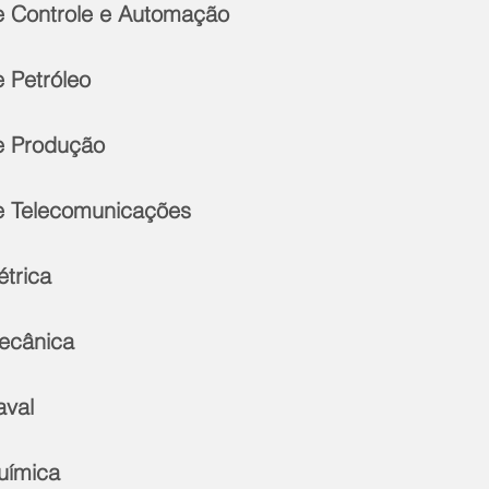
e Controle e Automação
 Petróleo
e Produção
e Telecomunicações
étrica
ecânica
aval
uímica