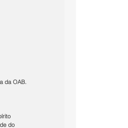
ira da OAB.
rito 
nde do 