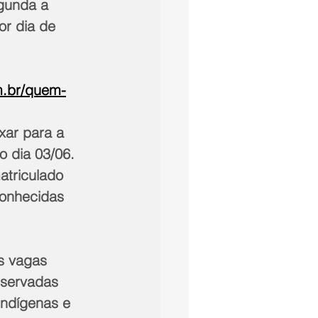
gunda a 
or dia de 
m.br/quem-
xar para a 
o dia 03/06. 
atriculado 
conhecidas 
s vagas 
eservadas 
indígenas e 