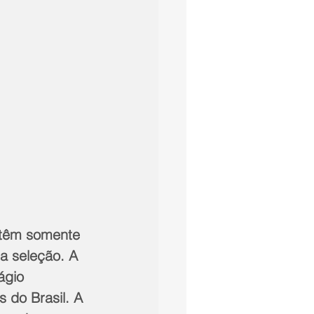
 têm somente 
na seleção. A 
ágio 
 do Brasil. A 