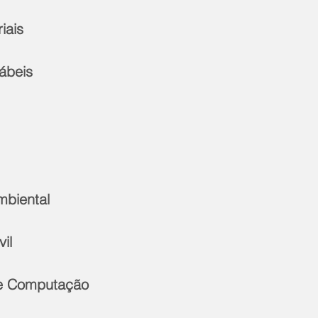
iais
ábeis
mbiental
il
e Computação