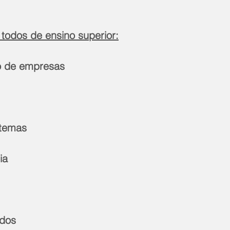
 todos de ensino superior:
o de empresas
stemas
ia
ados