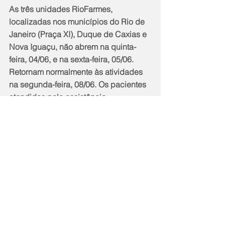
As três unidades RioFarmes, 
localizadas nos municípios do Rio de 
Janeiro (Praça XI), Duque de Caxias e 
Nova Iguaçu, não abrem na quinta-
feira, 04/06, e na sexta-feira, 05/06. 
Retornam normalmente às atividades 
na segunda-feira, 08/06. Os pacientes 
atendidos pela assistência 
farmacêutica do estado foram 
agendados para receber seus 
medicamentos antecipadamente.
O Ambulatório Médico de 
Especialidades Susana Naspolini 
(AME), no Complexo Rubem Braga, 
em Ipanema, fica fechado no feriado e 
no dia do ponto facultativo. Retorna às 
atividades na segunda-feira, 08/06.