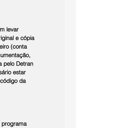
m levar 
iginal e cópia 
iro (conta 
ocumentação, 
 pelo Detran 
ário estar 
 código da 
o programa 