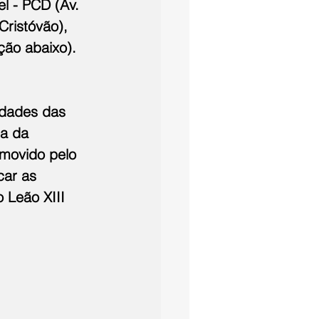
l - PCD (Av. 
Cristóvão), 
ção abaixo). 
idades das 
a da 
movido pelo 
car as 
 Leão XIII 