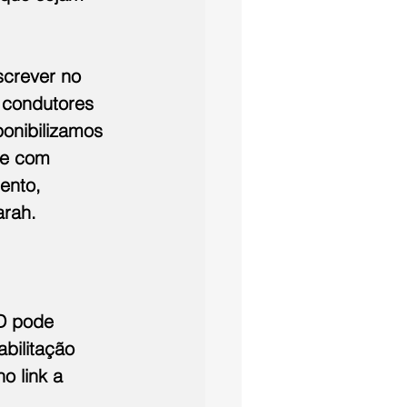
screver no 
 condutores 
onibilizamos 
 e com 
ento, 
arah.
CD pode 
bilitação 
 link a 