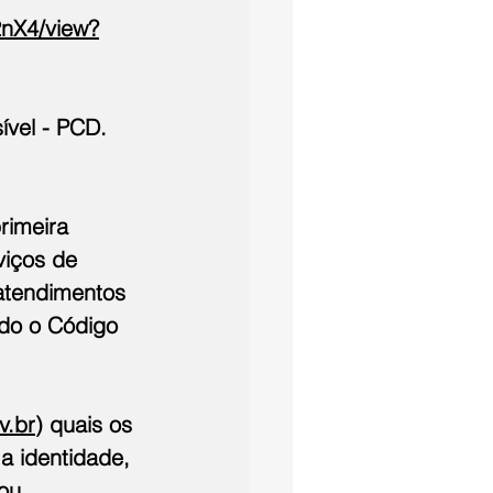
2nX4/view?
ível - PCD.
rimeira 
viços de 
atendimentos 
ndo o Código 
v.br
) quais os 
a identidade, 
ou 