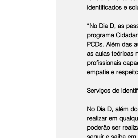
identificados e s
“No Dia D, as pes
programa Cidadani
PCDs. Além das au
as aulas teóricas 
profissionais cap
empatia e respeito
Serviços de identif
No Dia D, além dos
realizar em qualq
poderão ser reali
seguir e saiba em