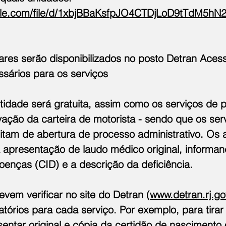
ogle.com/file/d/1xbjBBaKsfpJO4CTDjLoD9tTdM5hN
ares serão disponibilizados no posto Detran Acess
ários para os serviços
idade será gratuita, assim como os serviços de p
vação da carteira de motorista - sendo que os ser
sitam de abertura de processo administrativo. Os 
a apresentação de laudo médico original, informa
oenças (CID) e a descrição da deficiência.
vem verificar no site do Detran (
www.detran.rj.go
órios para cada serviço. Por exemplo, para tirar 
entar original e cópia da certidão de nascimento 