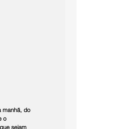
a manhã, do 
e o 
 que sejam 