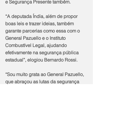
e Segurança Presente também.
“A deputada Índia, além de propor 
boas leis e trazer ideias, também 
garante parcerias como essa com o 
General Pazuello e o Instituto 
Combustível Legal, ajudando 
efetivamente na segurança pública 
estadual”, elogiou Bernardo Rossi.
“Sou muito grata ao General Pazuello, 
que abraçou as lutas da segurança 
pública. Agradeço também ao 
governador Cláudio Castro, ao 
secretário Bernardo e ao coronel 
Arthur, que está à frente do Segurança 
Presente, por terem o compromisso de 
melhorar as condições de trabalho 