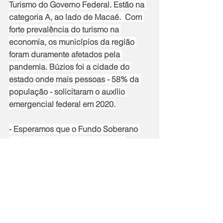
Turismo do Governo Federal. Estão na 
categoria A, ao lado de Macaé.  Com 
forte prevalência do turismo na 
economia, os municípios da região 
foram duramente afetados pela 
pandemia. Búzios foi a cidade do 
estado onde mais pessoas - 58% da 
população - solicitaram o auxílio 
emergencial federal em 2020.
- Esperamos que o Fundo Soberano 
também destine recursos para o 
Parque Estadual da Costa do Sol, que 
até hoje não concluiu seu plano de 
manejo por falta de orçamento. É o 
maior parque segmentado do Brasil, 
vai de Saquarema a Búzios, mas não 
chega a ter dez guarda-parques para 