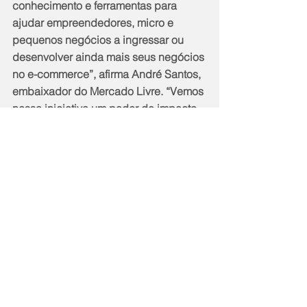
conhecimento e ferramentas para 
ajudar empreendedores, micro e 
pequenos negócios a ingressar ou 
desenvolver ainda mais seus negócios 
no e-commerce”, afirma André Santos, 
embaixador do Mercado Livre. “Vemos 
nessa iniciativa um poder de impacto 
positivo porque movimenta a 
economia local, gerando renda e 
promovendo uma melhor qualidade de 
vida às pessoas”, destaca.
Ao concluir a jornada de 
conhecimento na página do 
Rio+Digital, os empresários se 
cadastram no site do Mercado Livre 
(caso ainda não possuam cadastro) e 
ingressam no ''Você Chegou!'', que 