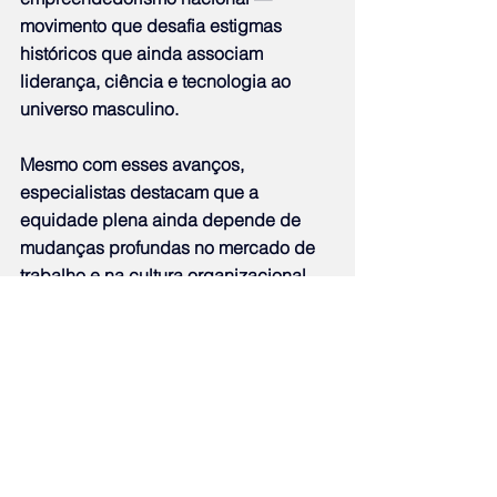
movimento que desafia estigmas 
históricos que ainda associam 
liderança, ciência e tecnologia ao 
universo masculino.
Mesmo com esses avanços, 
especialistas destacam que a 
equidade plena ainda depende de 
mudanças profundas no mercado de 
trabalho e na cultura organizacional 
de diversos setores. A presença 
feminina em áreas científicas e 
técnicas ainda enfrenta barreiras como 
desigualdade salarial, menor acesso a 
cargos de liderança e preconceitos 
arraigados.