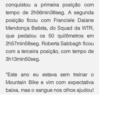
conquistou a primeira posição com 
tempo de 2h56min38seg. A segunda 
posição ficou com Franciele Daiane 
Mendonça Batista, do Squad da WTR, 
que pedalou os 50 quilômetros em 
2h57min58seg. Roberta Sabbagh ficou 
com a terceira posição, com tempo de 
3h13min50seg.
“Este ano eu estava sem treinar o 
Mountain Bike e vim com expectativa 
baixa, mas o sangue nos olhos ajudou! 
Obrigado à organização, foi uma prova 
maravilhosa”, comemorou Marina, após 
vencer o Pro (50km).
Glauber da Cunha foi o mais rápido 
entre os homens, terminando o 