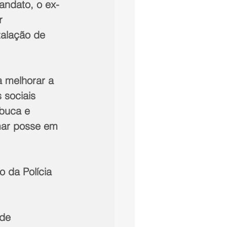
andato, o ex-
r 
talação de 
 melhorar a 
 sociais 
buca e 
mar posse em 
 da Polícia 
de 