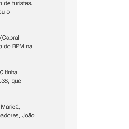
e turistas. 
ou o 
(Cabral, 
ão do BPM na 
 tinha 
938, que 
 Maricá, 
hadores, João 