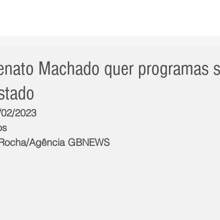
AS NOTÍCIAS
GERAL
CIDADE
POLÍTICA
INT
nato Machado quer programas s
stado
3/02/2023
os
s Rocha/Agência GBNEWS