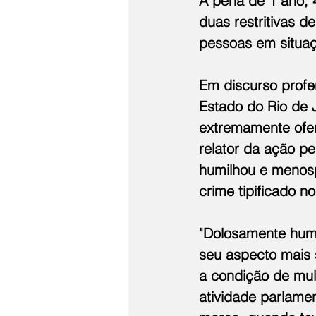
A pena de 1 ano, 
duas restritivas d
pessoas em situaç
Em discurso profe
Estado do Rio de J
extremamente ofens
relator da ação p
humilhou e menosp
crime tipificado no
"Dolosamente humi
seu aspecto mais 
a condição de mul
atividade parlame