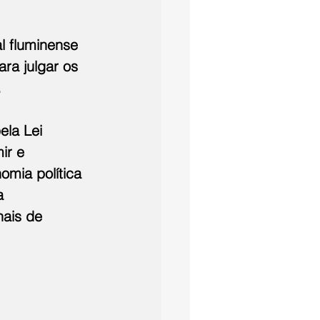
l fluminense 
ara julgar os 
.
ela Lei 
ir e 
omia política 
a 
nais de 