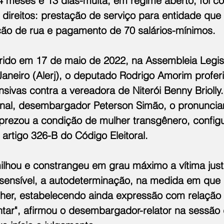
4 meses e 13 dias-multa, em regime aberto, foi c
e direitos: prestação de serviço para entidade que
ão de rua e pagamento de 70 salários-mínimos.
rido em 17 de maio de 2022, na Assembleia Legisl
aneiro (Alerj), o deputado Rodrigo Amorim proferi
ivas contra a vereadora de Niterói Benny Briolly.
enal, desembargador Peterson Simão, o pronunci
rezou a condição de mulher transgênero, config
 artigo 326-B do Código Eleitoral. 
lhou e constrangeu em grau máximo a vítima jus
sensível, a autodeterminação, na medida em que 
her, estabelecendo ainda expressão com relação 
ntar", afirmou o desembargador-relator na sessão 