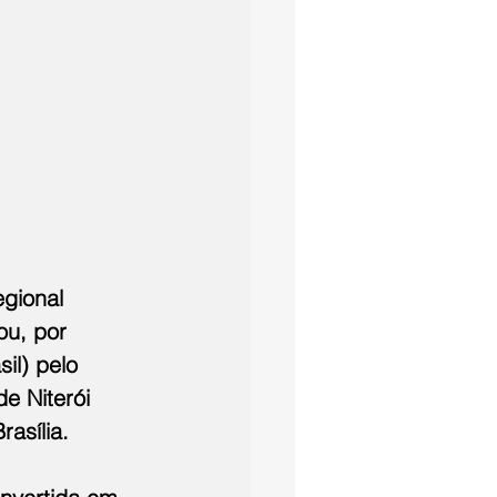
egional 
ou, por 
il) pelo 
e Niterói 
asília.