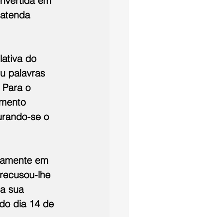
onvertida em 
 atenda 
ativa do 
u palavras 
 Para o 
amento 
urando-se o 
tamente em 
recusou-lhe 
a sua 
do dia 14 de 