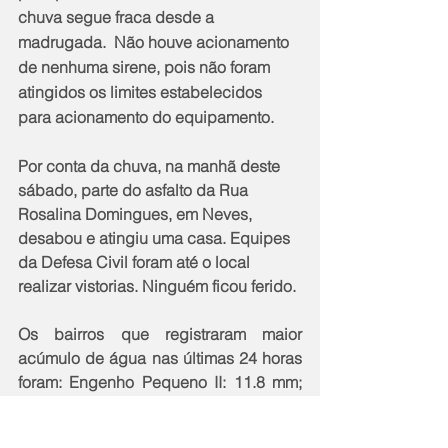
chuva segue fraca desde a   
madrugada.  Não houve acionamento 
de nenhuma sirene, pois não foram 
atingidos os limites estabelecidos 
para acionamento do equipamento.
Por conta da chuva, na manhã deste 
sábado, parte do asfalto da Rua 
Rosalina Domingues, em Neves, 
desabou e atingiu uma casa. Equipes 
da Defesa Civil foram até o local 
realizar vistorias. Ninguém ficou ferido. 
Os bairros que registraram maior 
acúmulo de água nas últimas 24 horas 
foram: Engenho Pequeno II: 11.8 mm; 
Engenho Pequeno IV: 34.6 mm;  Novo 
México: 26.8 mm; Sete Pontes: 30.4 