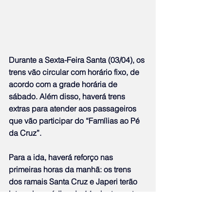
Durante a Sexta-Feira Santa (03/04), os 
trens vão circular com horário fixo, de 
acordo com a grade horária de 
sábado. Além disso, haverá trens 
extras para atender aos passageiros 
que vão participar do “Famílias ao Pé 
da Cruz”.
Para a ida, haverá reforço nas 
primeiras horas da manhã: os trens 
dos ramais Santa Cruz e Japeri terão 
intervalos médios de 14 minutos entre 
4h30 e 7h; o ramal Saracuruna, cerca 
de 20 minutos entre 6h20 e 7h; e o 