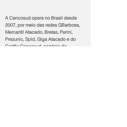
A Cencosud opera no Brasil desde 
2007, por meio das redes GBarbosa, 
Mercantil Atacado, Bretas, Perini, 
Prezunic, Spid, Giga Atacado e do 
Cartão Cencosud, negócio de 
Serviços Financeiros. Com mais de 
370 unidades e mais de 21 mil 
colaboradores, o grupo está presente 
nos estados de Alagoas, Bahia, Ceará, 
Goiás, Minas Gerais, Pernambuco, Rio 
de Janeiro, Sergipe e São Paulo, onde 
também possui um escritório 
administrativo.
Fundado em 1963, Cencosud possui 
ações na bolsa de Santiago e está 