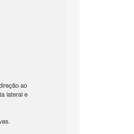
direção ao 
 lateral e 
vas.