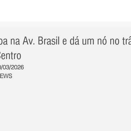
AS NOTÍCIAS
GERAL
CIDADE
POLÍTICA
INT
ba na Av. Brasil e dá um nó no tr
Centro
0/03/2026
NEWS