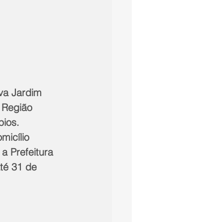
va Jardim 
 Região 
ios. 
micílio 
a Prefeitura 
té 31 de 