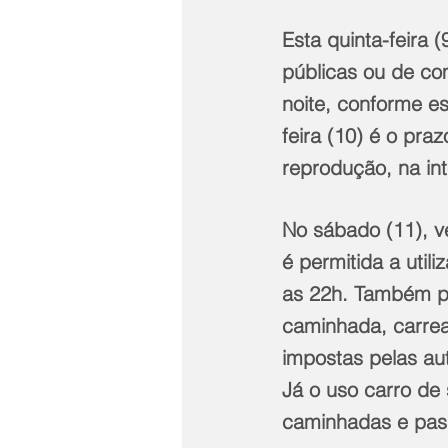
Esta quinta-feira 
públicas ou de co
noite, conforme es
feira (10) é o pra
reprodução, na int
No sábado (11), vé
é permitida a util
as 22h. Também po
caminhada, carrea
impostas pelas au
Já o uso carro de
caminhadas e pass