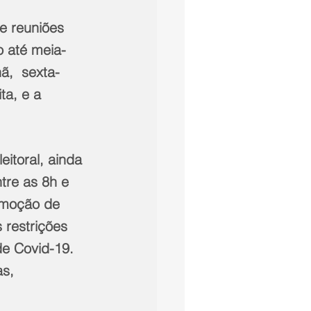
te reuniões 
o até meia-
ã,  sexta-
ta, e a 
itoral, ainda 
tre as 8h e 
omoção de 
 restrições 
e Covid-19. 
s, 