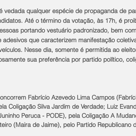
é vedada qualquer espécie de propaganda de par
ndidatos. Até o término da votação, às 17h, é proi
essoas portando vestuário padronizado, bem com
 e adesivos que caracterizem manifestação coletiv
veículos. Nesse dia, somente é permitida ao eleito
ciosamente sua preferência por partido político, col
concorrem Fabrício Azevedo Lima Campos (Fabríc
ela Coligação Silva Jardim de Verdade; Luiz Eva
(Juninho Peruca - PODE), pela Coligação A Mudan
eiro (Maira de Jaime), pelo Partido Republicano