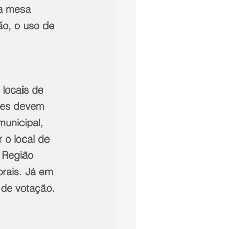
da mesa 
ão, o uso de 
locais de 
ores devem 
unicipal, 
 o local de 
a Região 
orais. Já em 
 de votação.