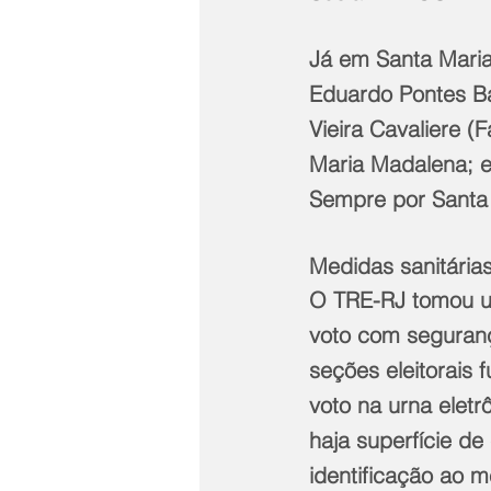
Já em Santa Maria 
Eduardo Pontes Ba
Vieira Cavaliere (
Maria Madalena; e
Sempre por Santa
Medidas sanitária
O TRE-RJ tomou um
voto com seguranç
seções eleitorais 
voto na urna eletr
haja superfície d
identificação ao me