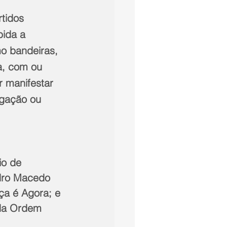
tidos 
bida a 
o bandeiras, 
a, com ou 
r manifestar 
igação ou 
io de 
ndro Macedo 
ça é Agora; e 
 da Ordem 