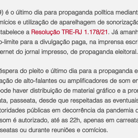
(9) é o último dia para propaganda política median
mícios e utilização de aparelhagem de sonorizaçã
tabelece a 
Resolução TRE-RJ 1.178/21
. Já amanh
zo-limite para a divulgação paga, na imprensa escri
ernet do jornal impresso, de propaganda eleitoral.
spera do pleito e último dia para a propaganda ele
ização de alto-falantes ou amplificadores de som en
de haver distribuição de material gráfico e a pr
ta, passeata, desde que respeitadas as eventuais
toridades públicas em decorrência da pandemia d
 som é autorizado, até as 22h, apenas em carreata
eatas ou durante reuniões e comícios.