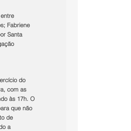
entre 
s; Fabriene 
por Santa 
gação 
rcício do 
ra, com as 
ndo às 17h. O 
para que não 
to de 
do a 