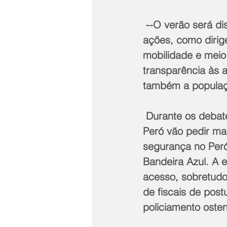
 --O verão será discutido pela sociedade juntamente com os responsáveis pelas 
ações, como dirig
mobilidade e meio
transparência às 
também a populaçã
 Durante os debates sobre a alta temporada, os representantes dos Amigos do 
Peró vão pedir ma
segurança no Peró
Bandeira Azul. A 
acesso, sobretudo
de fiscais de post
policiamento oste