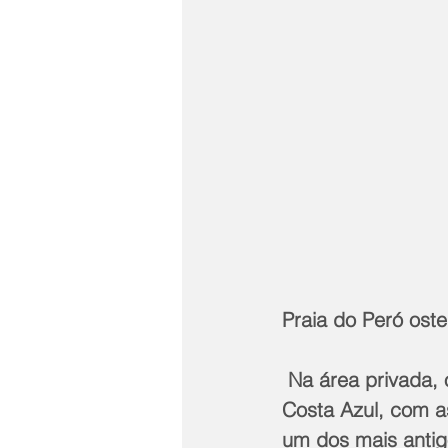
Praia do Peró oste
 Na área privada, os eventos em Cabo Frio serão retomados dia 2 no Clube 
Costa Azul, com a
um dos mais antigo