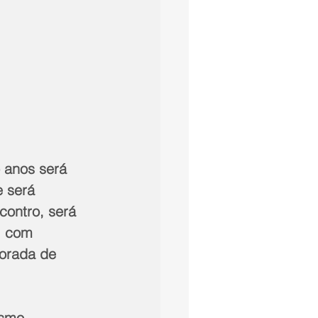
 anos será 
 será 
contro, será 
, com 
orada de 