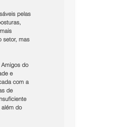
osturas, 
mais 
 setor, mas 
ade e 
icada com a 
as de 
suficiente 
, além do 