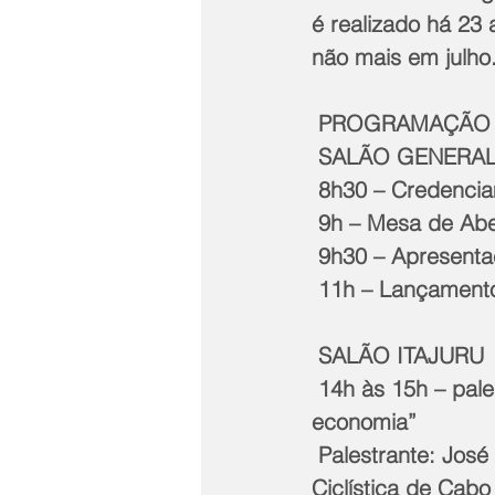
é realizado há 23
não mais em julho
 PROGRAMAÇÃO
 SALÃO GENERA
 8h30 – Credenci
 9h – Mesa de Abe
 9h30 – Apresenta
 11h – Lançament
 SALÃO ITAJURU
 14h às 15h – palestra: “O crescimento do cicloturismo e seu impacto na 
economia”
 Palestrante: José Ricardo Lage (diretor de Cicloturismo da Acicaf – Associação 
Ciclística de Cabo 