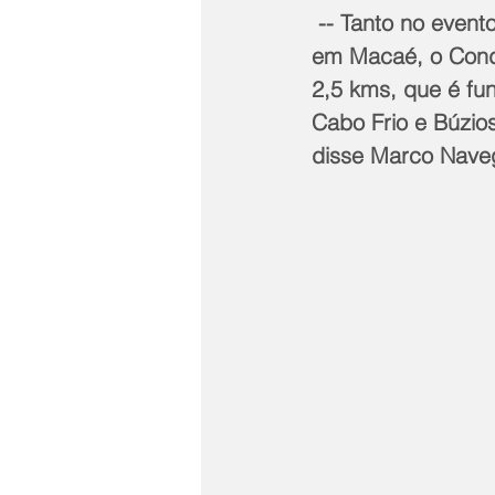
 -- Tanto no evento de Cabo Frio como também no Fórum da Costa do Sol, dia 29 
em Macaé, o Conde
2,5 kms, que é fun
Cabo Frio e Búzio
disse Marco Naveg