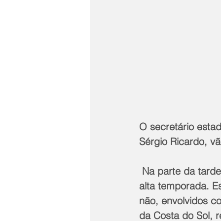
O secretário estad
Sérgio Ricardo, v
 Na parte da tarde, haverá um amplo debate com os anúncios dos planos para a 
alta temporada. Es
não, envolvidos c
da Costa do Sol, r