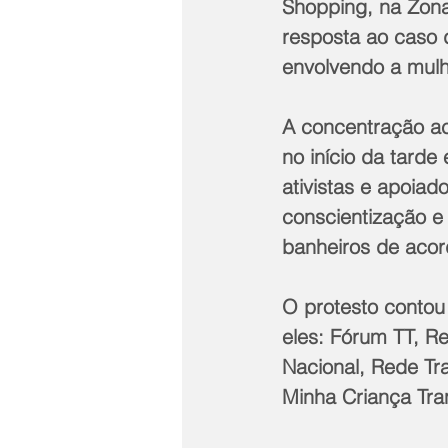
Shopping, na Zona
resposta ao caso d
envolvendo a mulhe
A concentração ac
no início da tarde
ativistas e apoia
conscientização e 
banheiros de acor
O protesto contou 
eles: Fórum TT, R
Nacional, Rede T
Minha Criança Tra