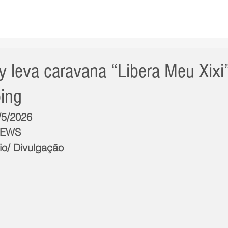
AS NOTÍCIAS
GERAL
CIDADE
POLÍTICA
INT
y leva caravana “Libera Meu Xixi
ing
/5/2026
NEWS
io/ Divulgação