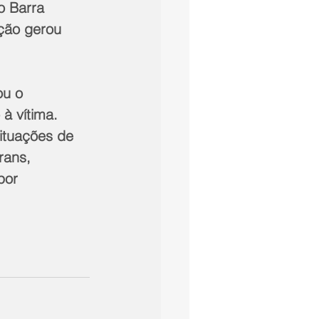
o Barra 
ção gerou 
ou o 
à vítima. 
ituações de 
rans, 
por 