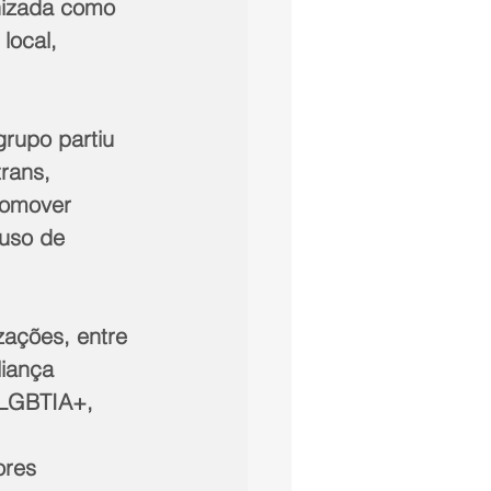
nizada como 
local, 
rupo partiu 
rans, 
romover 
 uso de 
zações, entre 
iança 
 LGBTIA+, 
ores 