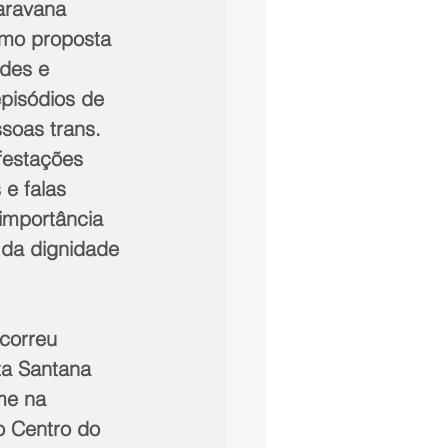
aravana 
omo proposta 
ades e 
pisódios de 
soas trans. 
festações 
 e falas 
 importância 
 da dignidade 
correu 
a Santana 
me na 
o Centro do 