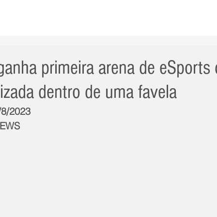
AS NOTÍCIAS
GERAL
CIDADE
POLÍTICA
INT
anha primeira arena de eSports 
izada dentro de uma favela
/8/2023
NEWS