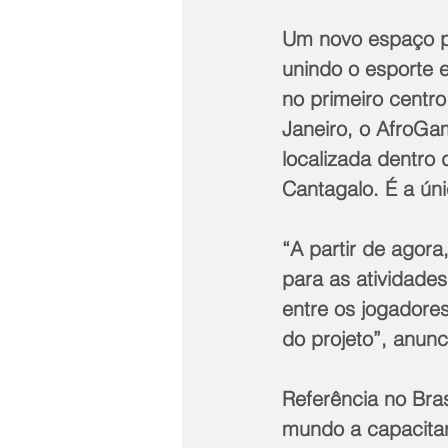
Um novo espaço pa
unindo o esporte e
no primeiro centro
Janeiro, o AfroGa
localizada dentro
Cantagalo. É a ún
“A partir de agor
para as atividade
entre os jogadore
do projeto”, anunc
Referência no Brasi
mundo a capacitar 