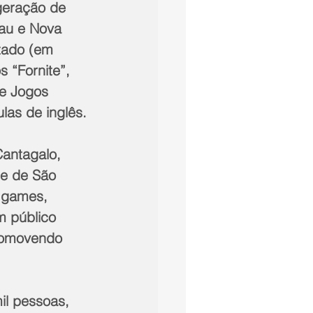
geração de 
au e Nova 
tado (em 
 “Fornite”, 
de Jogos 
las de inglês.
antagalo, 
e de São 
s games, 
m público 
romovendo 
il pessoas, 