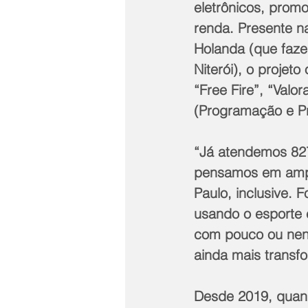
eletrônicos, prom
renda. Presente n
Holanda (que faz
Niterói), o projet
“Free Fire”, “Val
(Programação e Pr
“Já atendemos 827
pensamos em ampl
Paulo, inclusive. 
usando o esporte 
com pouco ou nenh
ainda mais transfo
Desde 2019, quand