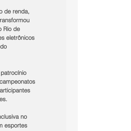
o de renda, 
transformou 
o Rio de 
s eletrônicos 
 do 
patrocínio 
r campeonatos 
rticipantes 
es.
nclusiva no 
m esportes 