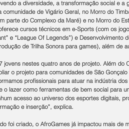
ovendo a diversidade, a transformação social e a 
a comunidade de Vigário Geral, no Morro do Timb
em parte do Complexo da Maré) e no Morro do Es
o oferece cursos técnicos em e-Sports (com os jogos
orant” e “League Of Legends”) e Desenvolvimento 
odução de Trilha Sonora para games), além de au
 jovens nestes quatro anos de projeto. Além do C
iar o projeto para comunidades de São Gonçalo 
Formamos profissionais para atuar na indústria do
e o lazer como ferramentas de bem social para u
um acesso ao universo dos esportes digitais, p
rmação e inserção”, explica.
o foi criado, o AfroGames já impactou mais de m