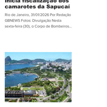
inicia fiscalização dos
camarotes da Sapucaí
Rio de Janeiro, 31/01/2026 Por Redação
GBNEWS Fotos: Divulgação Nesta
sexta-feira (30), o Corpo de Bombeiros
Militar do Estado do Rio de Janeiro
(CBMERJ) deu início às fiscalizações
dos camarotes instalados no
Sambódromo da Marquês de Sapucaí. A
ação tem como objetivo reforçar a
segurança do público, dos
trabalhadores e das estruturas
temporárias durante o período pré-
Carnaval. As autorizações valem até o
dia 8 de fevereiro e têm como
finalidade a liberação dos espaços para