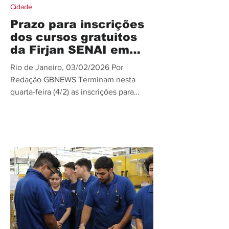
Cidade
Prazo para inscrições
dos cursos gratuitos
da Firjan SENAI em
Niterói e SG termina
Rio de Janeiro, 03/02/2026 Por
amanhã
Redação GBNEWS Terminam nesta
quarta-feira (4/2) as inscrições para
1.863 vagas gratuitas em cursos
técnicos de nível médio em 22
unidades da Firjan SENAI de todo o
estado do Rio. Pelo Leste Fluminense,
ainda há quase 100 vagas disponíveis,
com oportunidades para as unidades de
Niterói (58) e São Gonçalo (40). As
inscrições devem ser feitas
exclusivamente pela internet neste link
– podendo ser encerradas
automaticamente quando o número de