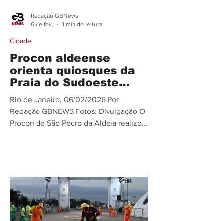
Redação GBNews
6 de fev.
1 min de leitura
Cidade
Procon aldeense
orienta quiosques da
Praia do Sudoeste
para o período de
Rio de Janeiro, 06/02/2026 Por
Carnaval
Redação GBNEWS Fotos: Divulgação O
Procon de São Pedro da Aldeia realizou,
na quinta-feira (05), uma ação educativa
direcionada aos permissionários de
quiosques da Praia do Sudoeste. Na
ocasião, foram feitas notificações
recomendatórias em preparação para o
Carnaval na cidade. A iniciativa teve
como objetivo orientar os
permissionários e trabalhadores sobre