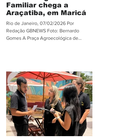
Familiar chega a
Araçatiba, em Maricá
Rio de Janeiro, 07/02/2026 Por
Redação GBNEWS Foto: Bernardo
Gomes A Praça Agroecológica de
Araçatiba, Centro de Maricá, recebe até
às 14 horas deste sábado (07), a primeira
edição de 2026 da Feira da Agricultura
Familiar. O evento conta com venda de
artesanato, gastronomia artesanal,
produtos orgânicos e expositores. No
espaço, também há exposição e venda
de diversos produtos
hortifrutigranjeiros, bebidas artesanais
(licores, cervejas e cachaças), geleias,
pães, biscoitos, m