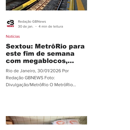
Redação GBNews
30 de jan.
4 min de leitura
Notícias
Sextou: MetrôRio para
este fim de semana
com megablocos,
Sapucaí, Fan Fest e
Rio de Janeiro, 30/01/2026 Por
futebol
Redação GBNEWS Foto:
Divulgação/MetrôRio O MetrôRio
preparou um esquema especial para
atender aos clientes que vão curtir aos
megablocos dos cantores Léo Santana
e Ivete Sangalo neste fim de semana
(30 e 31 /01 e 1/02) de pré-carnaval, no
Centro do Rio; ou assistir ou participar