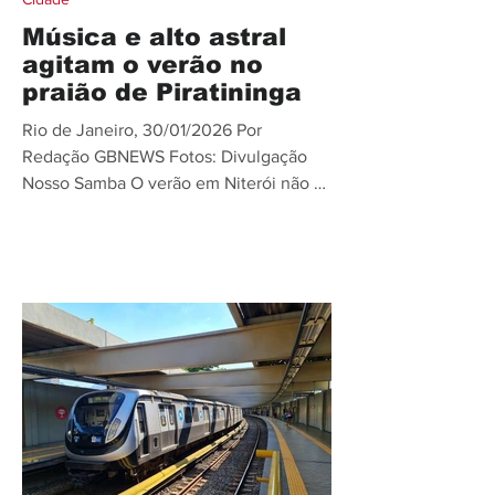
Música e alto astral
agitam o verão no
praião de Piratininga
Rio de Janeiro, 30/01/2026 Por
Redação GBNEWS Fotos: Divulgação
Nosso Samba O verão em Niterói não é
só sol e praia — é também música boa,
comida gostosa, moda e muita
animação com o Pôr de Sol mais bonito
da cidade! O praião de Piratininga vem
sendo palco de um festival de cores e
sons, reunindo moradores e visitantes
para curtir bandas e artistas que
misturam samba, pop, rock, pagode e
sucessos populares pra dançar e cantar
junto. É o Festival de Verão Pôr de Sol
que aconte