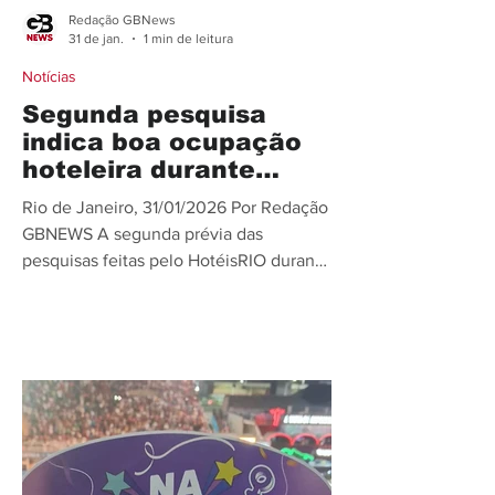
Redação GBNews
31 de jan.
1 min de leitura
Notícias
Segunda pesquisa
indica boa ocupação
hoteleira durante
Carnaval no Rio
Rio de Janeiro, 31/01/2026 Por Redação
GBNEWS A segunda prévia das
pesquisas feitas pelo HotéisRIO durante
o período do Carnaval, divulgada nesta
sexta-feira (30), mostra que a média de
ocupação hoteleira na cidade, de 14 a 17
de fevereiro, está em 83,70%. Em
comparação com a primeira prévia,
divulgada no dia 15 de janeiro, houve
um crescimento de 13,24% (estava em
73,91%). Entre as regiões mais