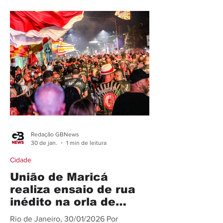
conscientizar foliões sobre a
importância de brincar o carnaval sem
cometer crimes. A iniciativa tem como
foco o combate ao assédio e à violência
contra a mulher durante a folia. De
acordo com a deputada, diversas
equipes de trabalho atuarão
simultaneamente n
Redação GBNews
30 de jan.
1 min de leitura
Cidade
União de Maricá
realiza ensaio de rua
inédito na orla de
Itaipuaçu
Rio de Janeiro, 30/01/2026 Por