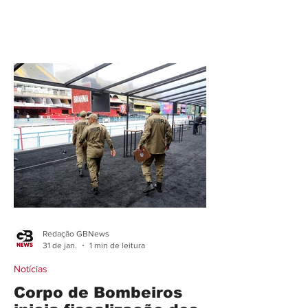
redes sociais comunica que a previsão
de chuva forte nos próximos dias, a
autarquia adiou para após o carnaval a
manutenção da serra da Tiririca, que
liga os municípios de Maricá e Niterói.
Com isso, motoristas devem redobrar a
atenção porque a pista, principalmente
no lado de Itaipuaçu, estão com
verdadeiras crateras. O trabalho de
manutenção estava previsto a part
Redação GBNews
31 de jan.
1 min de leitura
Notícias
Corpo de Bombeiros