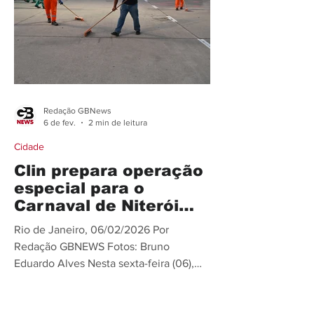
os direitos do consumidor. Com caráter
preventivo e pedagógico, o órgão
reforçou a pro
Redação GBNews
6 de fev.
2 min de leitura
Cidade
Clin prepara operação
especial para o
Carnaval de Niterói
que começa hoje (06)
Rio de Janeiro, 06/02/2026 Por
Redação GBNEWS Fotos: Bruno
Eduardo Alves Nesta sexta-feira (06),
começam os desfiles das escolas de
samba no Caminho Niemeyer, e a
equipe da Companhia de Limpeza de