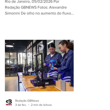
Rio de Janeiro, 05/02/2026 Por
Redação GBNEWS Fotos: Alexandre
Simonini De olho no aumento do fluxo
de automóveis nas estradas durante o
feriadão de Carnava , agentes da
Coordenadoria de Educação para o
Trânsito do Detran RJ promoveram,
nesta quinta-feira (05), uma ação
educativa para motociclistas e
motoristas na Praça do Pedágio, na
Ponte Rio-Niterói. A operação teve
parceria com a Polícia Rodoviária
Federal (PRF), concessionária Ecovias
Ponte, Lei Seca, Instituto de Trauma
Redação GBNews
3 de fev.
2 min de leitura