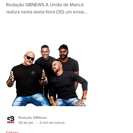
Redação GBNEWS A União de Maricá
realiza nesta sexta-feira (30) um ensaio
de rua inédito na Orla de Itaipuaçu, a
partir das 20h, como parte da
preparação para o Carnaval 2026. O
evento conta com apoio da Prefeitura
de Maricá. O encontro acontece no
Circuito Claudinho Guimarães, com
concentração na Rua Paraná e
dispersão na Rua Rio de Janeiro, sendo
o penúltimo antes do desfile oficial na
Marquês de Sapucaí, marcado para 14
de fevereiro, quando a
Redação GBNews
30 de jan.
2 min de leitura
Cidade