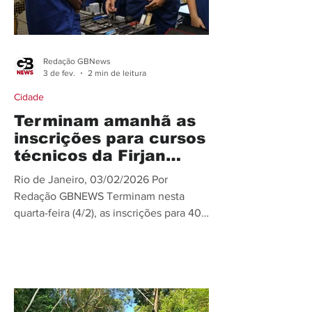
insc
Redação GBNews
3 de fev.
2 min de leitura
Cidade
Terminam amanhã as
inscrições para cursos
técnicos da Firjan
SENAI, em Friburgo
Rio de Janeiro, 03/02/2026 Por
Redação GBNEWS Terminam nesta
quarta-feira (4/2), as inscrições para 40
vagas gratuitas em cursos técnicos de
nível médio Firjan SENAI, em Nova
Friburgo. As oportunidades são para
Técnico em Planejamento e Controle
de Produção, na Firjan SENAI Espaço da