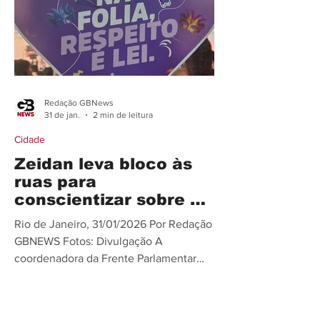
procuradas durante a folia momesca o
Centro continua em destaque, com
90,90%, s
Redação GBNews
31 de jan.
2 min de leitura
Cidade
Zeidan leva bloco às
ruas para
conscientizar sobre o
combate ao assédio
Rio de Janeiro, 31/01/2026 Por Redação
contra mulheres
GBNEWS Fotos: Divulgação A
coordenadora da Frente Parlamentar
em Defesa do Samba e do Carnaval da
Alerj, deputada Zeidan (PT), vai colocar
o bloco nas ruas do Rio de Janeiro para