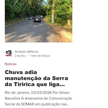
Moda; e Técnico em Mecânica, na
unidade do Centro. As inscrições
devem ser feitas exclusivamente pela
internet neste link – podendo ser
encerradas automaticamente quando o
número de inscritos a
Redação GBNews
2 de fev.
1 min de leitura
Notícias
Chuva adia
manutenção da Serra
da Tiririca que liga
Itaipuaçu a Itaipu
Rio de Janeiro, 02/02/2026 Por Gilson
Barcellos A Assessoria de Comunicação
Social da SOMAR em publicação nas