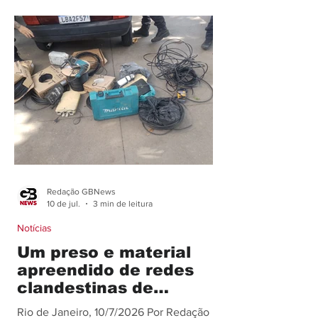
Tribunal Federal (STF), Alexandre de
Moraes, autorizou nesta sexta-feira (10),
liberdade provisória ao ex-prefeito de
Belford Roxo e pré-candidato ao
Senado Márcio Canella (União Brasil) e
ao policial militar Antônio Gomes da
Silva Neto. Os dois foram
Redação GBNews
10 de jul.
3 min de leitura
Notícias
Um preso e material
apreendido de redes
clandestinas de
internet na RO de
Rio de Janeiro, 10/7/2026 Por Redação