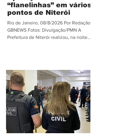
“flanelinhas” em vários
pontos de Niterói
Rio de Janeiro, 08/8/2026 Por Redação
GBNEWS Fotos: Divulgação/PMN A
Prefeitura de Niterói realizou, na noite
desta sexta-feira (07), uma ação
integrada de fiscalização e
ordenamento urbano para combater a
atuação irregular de guardadores de
veículos, conhecidos como
“flanelinhas”. A operação foi realizada
em diferentes pontos da cidade, com
equipes da Secretaria Municipal de
Ordem Pública (Seop), por meio da
Subsecretaria Operacional, da Diretoria
de Ações de Niterói e Terri