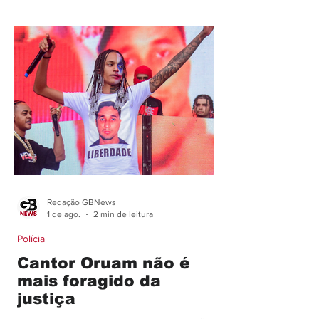
feira (31), a Cidade da Polícia em Niterói
A Prefeitura de Niterói, o Governo do
Estado e a Polícia Civil entregaram a
Cidade da Polícia, um novo espaço para
fortalecer a segurança pública em
Niterói, São Gonçalo e leste fluminense.
O local, que hoje abriga a Delegacia de
H
Redação GBNews
1 de ago.
2 min de leitura
Polícia
Cantor Oruam não é
mais foragido da
justiça