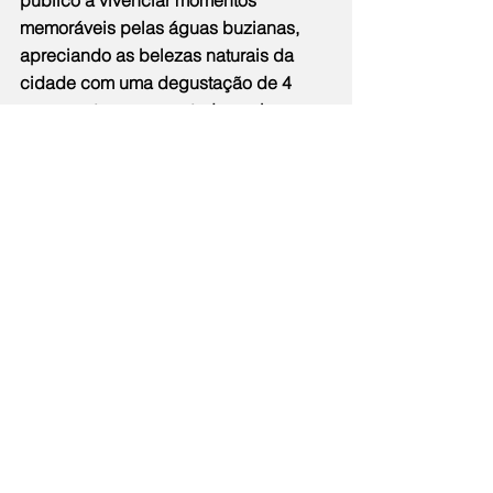
público a vivenciar momentos 
memoráveis pelas águas buzianas, 
apreciando as belezas naturais da 
cidade com uma degustação de 4 
espumantes, apresentados pelo 
sommelier e membro da ABS São 
Paulo, Sergio Wagner, em parceria 
com a Casa Flora. O ingresso inclui 
também, água e canapés volantes. 
Ainda no sábado, às 20h, acontece 
jantar harmonizado no restaurante La 
Gare, instalado no Vila da Santa Hotel 
Boutique & Spa.
No domingo (09/06), encerrará o Wine 
in Búzios em grande estilo com um 
animado Wine Sunset no Comune às 
16h com duas horas de espumante 