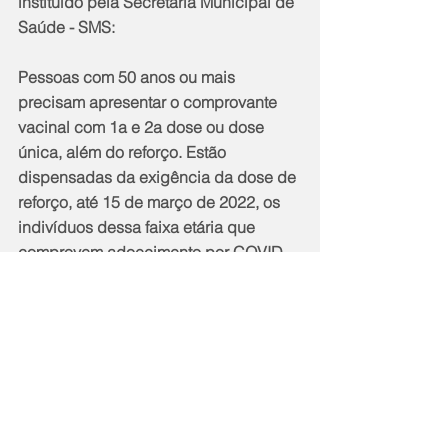
instituído pela Secretaria Municipal de 
Saúde - SMS:
Pessoas com 50 anos ou mais 
precisam apresentar o comprovante 
vacinal com 1a e 2a dose ou dose 
única, além do reforço. Estão 
dispensadas da exigência da dose de 
reforço, até 15 de março de 2022, os 
indivíduos dessa faixa etária que 
comprovem adoecimento por COVID-
19 no período de 1o a 30 de janeiro de 
2022. Pessoas com 18 a 49 anos 
precisam apresentar comprovante 
vacinal com 1a e 2a dose ou dose 
única, além do reforço (caso já tenha 4 
meses ou mais da 2a dose).