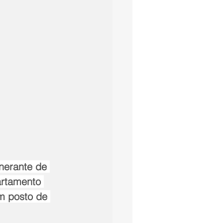
inerante de 
artamento 
m posto de 