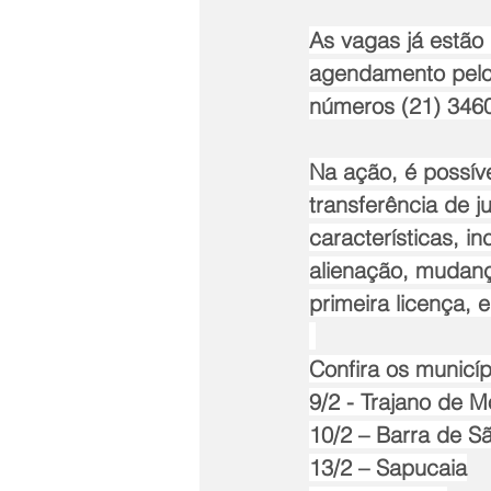
As vagas já estão d
agendamento pelo 
números (21) 3460
Na ação, é possíve
transferência de j
características, i
alienação, mudanç
primeira licença,
Confira os municíp
9/2 - Trajano de 
10/2 – Barra de S
13/2 – Sapucaia