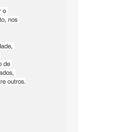
r o 
to, nos 
dade, 
 
o de 
ados, 
re outros.