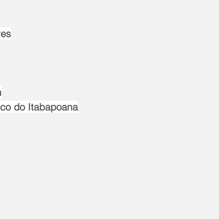
res
m
sco do Itabapoana