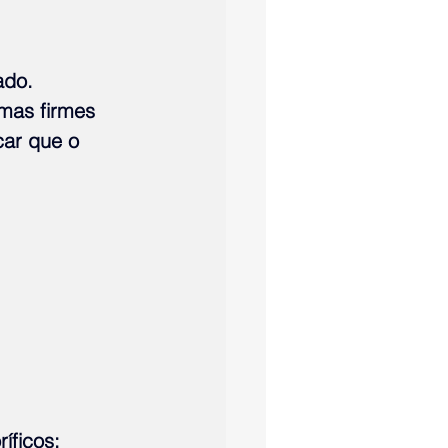
ado. 
amas firmes 
car que o 
íficos;