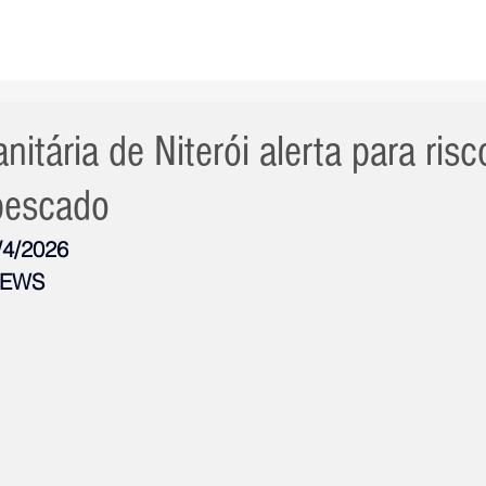
AS NOTÍCIAS
GERAL
CIDADE
POLÍTICA
INT
anitária de Niterói alerta para ris
pescado
/4/2026
NEWS