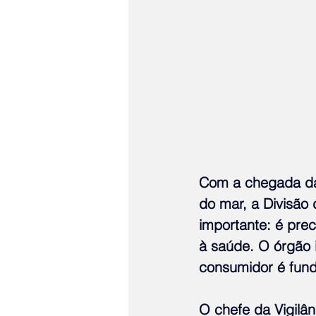
Com a chegada da
do mar, a Divisão d
importante: é prec
à saúde. O órgão i
consumidor é fund
O chefe da Vigilân