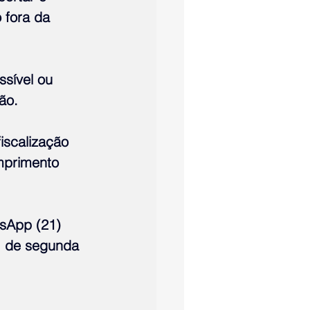
 fora da 
sível ou 
ão.
iscalização 
mprimento 
sApp (21) 
, de segunda 