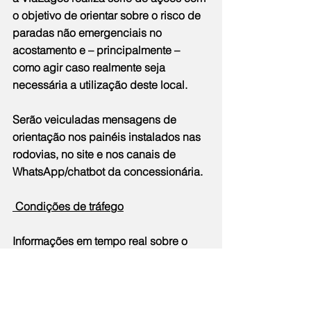
o objetivo de orientar sobre o risco de 
paradas não emergenciais no 
acostamento e – principalmente – 
como agir caso realmente seja 
necessária a utilização deste local.
Serão veiculadas mensagens de 
orientação nos painéis instalados nas 
rodovias, no site e nos canais de 
WhatsApp/chatbot da concessionária.
 Condições de tráfego
Informações em tempo real sobre o 
tráfego na ViaLagos estão disponíveis 
no 
site 
https://rodovias.motiva.com.br/viala
gos/
 no Disque ViaLagos (0800 702 