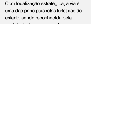
Com localização estratégica, a via é 
uma das principais rotas turísticas do 
estado, sendo reconhecida pela 
qualidade de sua operação e pelo 
compromisso com a segurança e o 
conforto dos usuários
Cidade
Notícias
Comentários
Escreva um comentário