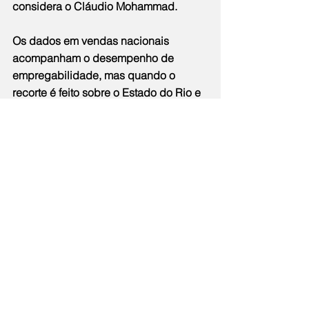
considera o Cláudio Mohammad.
Os dados em vendas nacionais 
acompanham o desempenho de 
empregabilidade, mas quando o 
recorte é feito sobre o Estado do Rio e 
Petrópolis, os números são diferentes. 
No país, o saldo é positivo com 19.724 
novos postos de trabalho no comércio 
em fevereiro, mas o Estado do Rio 
registrou saldo de 2.045 demissões no 
segundo mês do ano e Petrópolis teve 
42 vagas a menos ocupadas.
O presidente da CDL da Cidade 
Imperial analisa o quadro a partir da 
falta de investimentos do poder 
público local em infraestrutura. “Sem 