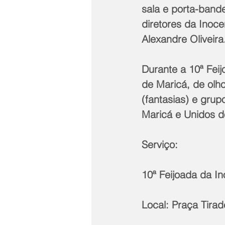
sala e porta-bande
diretores da Inoce
Alexandre Oliveira
Durante a 10ª Fei
de Maricá, de olh
(fantasias) e gru
Maricá e Unidos d
Serviço:
10ª Feijoada da I
Local: Praça Tirad