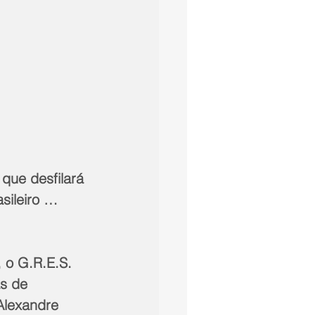
que desfilará 
sileiro … 
 o G.R.E.S. 
s de 
Alexandre 