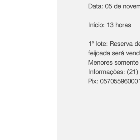
Data: 05 de nove
Início: 13 horas
1° lote: Reserva d
feijoada será ven
Menores somente 
Informações: (21)
Pix: 05705596000