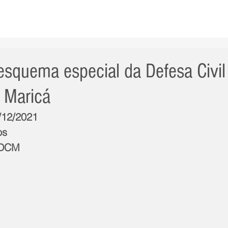
AS NOTÍCIAS
GERAL
CIDADE
POLÍTICA
INT
esquema especial da Defesa Civil
e Maricá
1/12/2021
os
: DCM