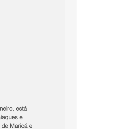
neiro, está 
aiaques e 
a de Maricá e 