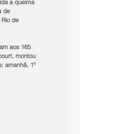
ida a queima 
a de 
 Rio de 
tam aos 165 
court, montou 
s; amanhã, 1º 