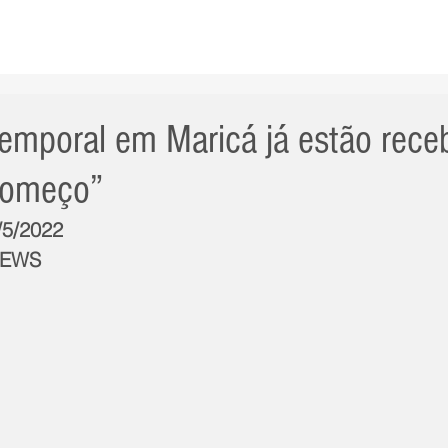
AS NOTÍCIAS
GERAL
CIDADE
POLÍTICA
INT
temporal em Maricá já estão rec
começo”
/5/2022
NEWS