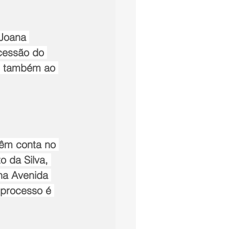
Joana 
cessão do 
s também ao 
têm conta no 
 da Silva, 
na Avenida 
 processo é 