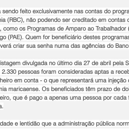
 sendo feito exclusivamente nas contas do prog
ia (RBC), não podendo ser creditado em contas d
, como os Programas de Amparo ao Trabalhador (
 (PAE). Quem for beneficiário destes programas 
deverá criar sua senha numa das agências do Ba
stagem divulgada no último dia 27 de abril pela S
, 2.330 pessoas foram consideradas aptas a recebe
nheiro em conta - o que representará uma injeção 
ia maricaense. Os beneficiados têm prazo de do
nheiro, que é pago a apenas uma pessoa por cada f
a.
ldade e lentidão que a administração pública nor