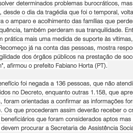
solver determinados problemas burocráticos, mas
, desde o dia da tragédia que foi o temporal, vol
a o amparo e acolhimento das famílias que perd
quência, também perderam sua tranquilidade. Ent
m prática mais uma medida de suporte às vítimas
o Recomeço já na conta das pessoas, mostra respo
agilidade dos órgãos públicos na prestação de soc
, afirmou o prefeito Fabiano Horta (PT).
benefício foi negada a 136 pessoas, que não atend
ecidos no Decreto, enquanto outras 1.158, que apr
, foram orientadas a confirmar as informações for
). Os que procederam assim deverão receber o cr
 beneficiários que foram considerados aptos mas 
o devem procurar a Secretaria de Assistência Socia