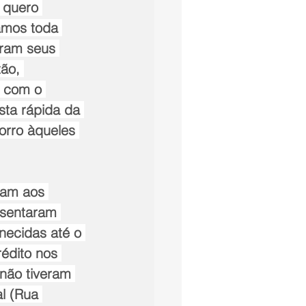
 quero 
tamos toda 
eram seus 
ão, 
, com o 
sta rápida da 
orro àqueles 
iam aos 
esentaram 
necidas até o 
édito nos 
não tiveram 
l (Rua 