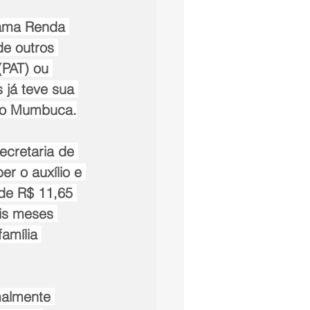
rama Renda 
e outros 
PAT) ou 
já teve sua 
nco Mumbuca.
ecretaria de 
r o auxílio e 
de R$ 11,65 
is meses 
amília 
malmente 