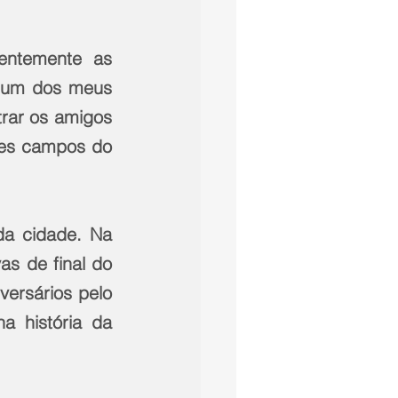
entemente as 
 um dos meus 
rar os amigos 
res campos do 
a cidade. Na 
s de final do 
ersários pelo 
a história da 