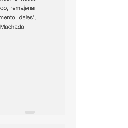
do, remajenar 
ento deles", 
a Machado.