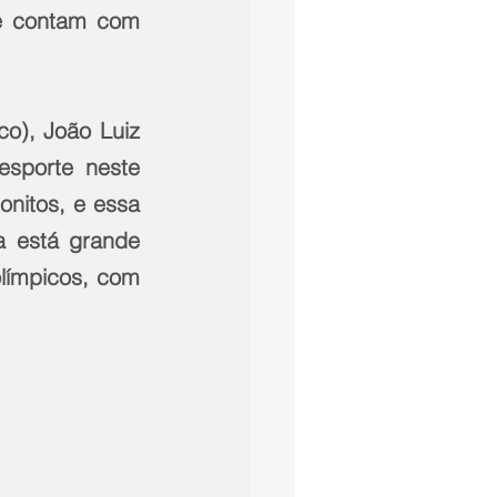
e contam com 
o), João Luiz 
sporte neste 
itos, e essa 
 está grande 
límpicos, com 