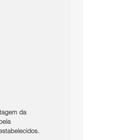
ntagem da 
pela 
estabelecidos.