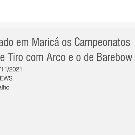
AS NOTÍCIAS
GERAL
CIDADE
POLÍTICA
INT
bado em Maricá os Campeonatos
 de Tiro com Arco e o de Barebow
1/11/2021
NEWS
alho