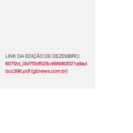
LINK DA EDIÇÃO DE DEZEMBRO: 
607f2d_0bf7f3df529c468980f321a9ad
bcc396.pdf (gbnews.com.br)