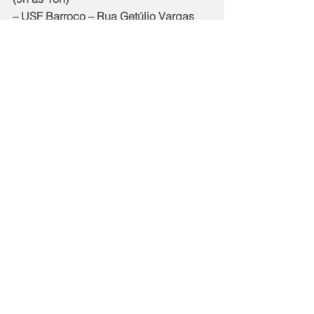
– USF Barroco – Rua Getúlio Vargas 
(antiga Rua 2), lote 13, quadra 4, casa 
2, Itaipuaçu. (9h às 16h)
– USF Bambuí – Av. do Contorno, s/n. 
(9h às 16h)
Somente quartas-feiras, das 9h às 16h
– USF Carlos Marighela (MCMV de 
Itaipuaçu)- Rua Áustria, s/nº.
– USF Ponta Negra- Rua Alcebíades 
Teodoro Pereira, s/nº.
– USF Santa Rita- Rua Antônio 
Marques Mathias, s/nº.
Somente terças e quintas-feiras, das 
9h às 16h