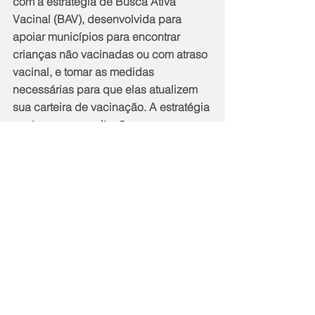
com a estratégia de Busca Ativa 
Vacinal (BAV), desenvolvida para 
apoiar municípios para encontrar 
crianças não vacinadas ou com atraso 
vacinal, e tomar as medidas 
necessárias para que elas atualizem 
sua carteira de vacinação. A estratégia 
conta com capacitações para 
profissionais de saúde, educação e 
assistência social, e uma ferramenta 
tecnológica para auxiliar nesse 
trabalho intersetorial. Para a BAV, o 
UNICEF conta com a parceria 
estratégica da Pfizer e o apoio da 
Fundação José Luiz Egydio Setúbal. 
Sobre o UNICEF 
O Fundo das Nações Unidas para a 