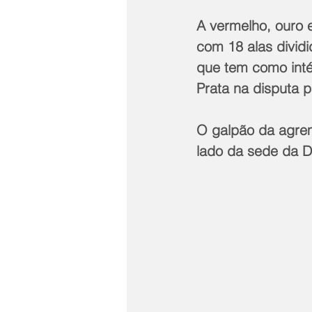
A vermelho, ouro e
com 18 alas divid
que tem como inté
Prata na disputa 
O galpão da agrem
lado da sede da De