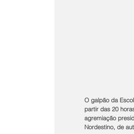
O galpão da Escola
partir das 20 hora
agremiação presid
Nordestino, de au