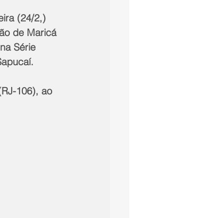
ira (24/2,) 
ão de Maricá 
na Série 
Sapucaí.
RJ-106), ao 