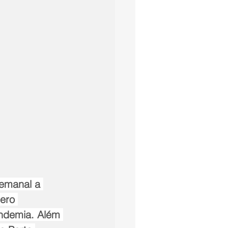
semanal a 
ero 
ndemia. Além 