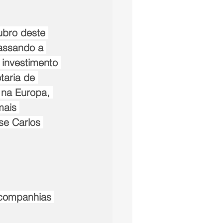
ubro deste 
assando a 
 investimento 
taria de 
 na Europa, 
mais 
se Carlos 
companhias 