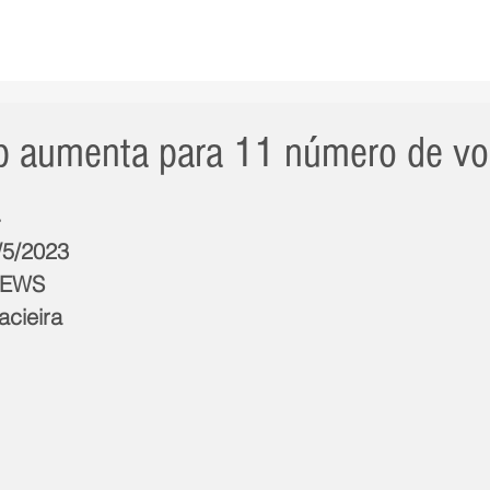
AS NOTÍCIAS
GERAL
CIDADE
POLÍTICA
INT
p aumenta para 11 número de vo
a
/5/2023
NEWS
acieira