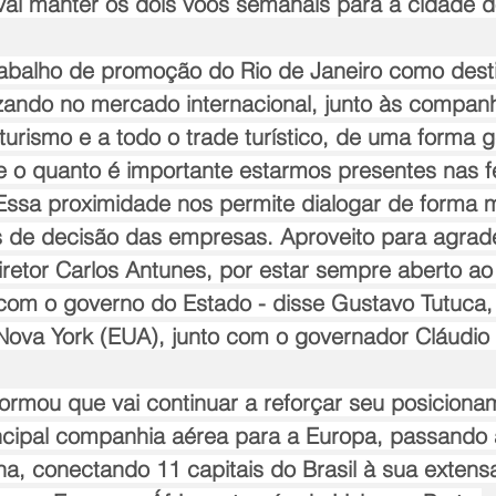
vai manter os dois voos semanais para a cidade d
trabalho de promoção do Rio de Janeiro como destin
zando no mercado internacional, junto às companh
urismo e a todo o trade turístico, de uma forma ge
e o quanto é importante estarmos presentes nas fe
Essa proximidade nos permite dialogar de forma m
de decisão das empresas. Aproveito para agrade
iretor Carlos Antunes, por estar sempre aberto ao
 com o governo do Estado - disse Gustavo Tutuca,
 Nova York (EUA), junto com o governador Cláudio 
ormou que vai continuar a reforçar seu posiciona
ncipal companhia aérea para a Europa, passando a 
a, conectando 11 capitais do Brasil à sua extens