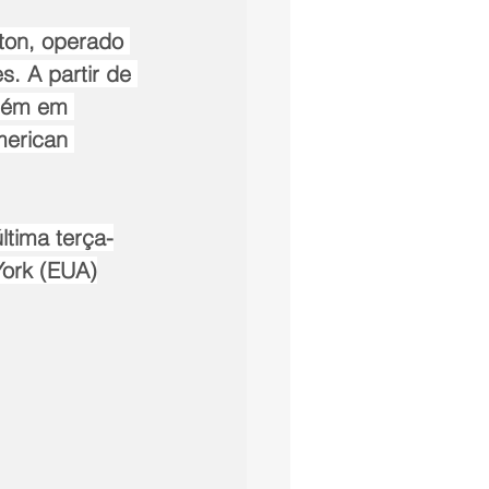
ton, operado 
s. A partir de 
mbém em 
merican 
ltima terça-
York (EUA)