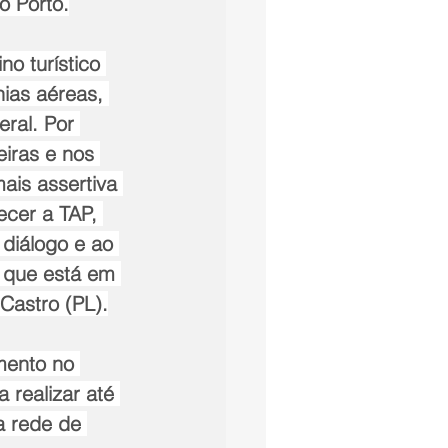
o Porto.
o turístico 
ias aéreas, 
ral. Por 
iras e nos 
ais assertiva 
cer a TAP, 
 diálogo e ao 
 que está em 
Castro (PL).
mento no 
realizar até 
a rede de 