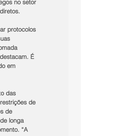
gos no setor 
diretos.
ar protocolos 
suas 
tomada 
 destacam. É 
do em 
to das 
restrições de 
s de 
 de longa 
omento. “A 