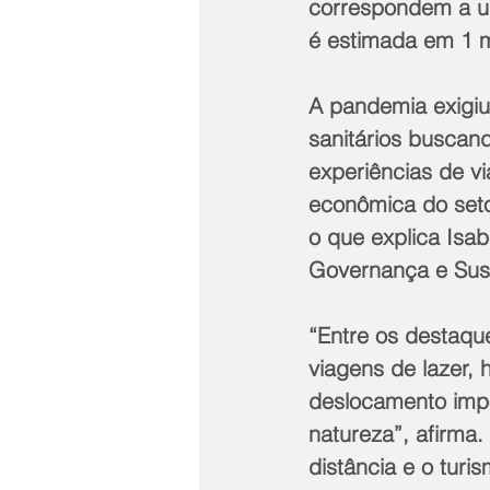
correspondem a um
é estimada em 1 mi
A pandemia exigiu
sanitários buscand
experiências de v
econômica do seto
o que explica Is
Governança e Sust
“Entre os destaqu
viagens de lazer, 
deslocamento impo
natureza”, afirma
distância e o tur