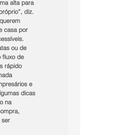
ma alta para 
róprio”, diz.
 querem 
e casa por 
essíveis. 
tas ou de 
 fluxo de 
s rápido 
mada 
mpresários e 
algumas dicas 
ão na 
compra, 
 ser 