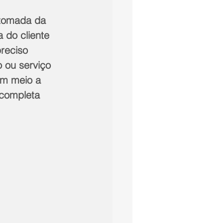
etomada da 
 do cliente 
reciso 
ou serviço 
em meio a 
 completa 