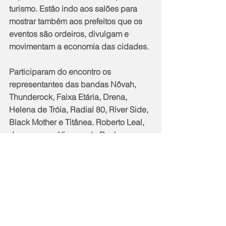
turismo. Estão indo aos salões para 
mostrar também aos prefeitos que os 
eventos são ordeiros, divulgam e 
movimentam a economia das cidades.
Participaram do encontro os 
representantes das bandas Nôvah, 
Thunderock, Faixa Etária, Drena, 
Helena de Tróia, Radial 80, River Side, 
Black Mother e Titânea. Roberto Leal, 
do programa Viagem do Rock e que 
organiza o evento de Barra de Maricá, 
também participou. Felipe Pinho disse 
que não está descartada a realização 
do Carna Rock ano que vem.