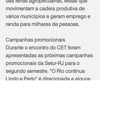
das feiras agropecuárias, festas que 
movimentam a cadeia produtiva de 
vários municípios e geram emprego e 
renda para milhares de pessoas.
Campanhas promocionais
Durante o encontro do CET foram 
apresentadas as próximas campanhas 
promocionais da Setur-RJ para o 
segundo semestre. “O Rio continua 
Lindo e Perto” é direcionada a alguns 
estados e cidades que, 
tradicionalmente, são grandes 
emissores de turistas para a Capital e 
interior. São Paulo, Campinas, Ribeirão 
Preto, Belo Horizonte, Goiânia e 
Distrito Federal são os alvos da 
campanha. Além de ações 