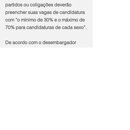
partidos ou coligações deverão 
preencher suas vagas de candidatura 
com “o mínimo de 30% e o máximo de 
70% para candidaturas de cada sexo”.
De acordo com o desembargador 
Carnevale, a decisão deve "produzir 
efeitos imediatamente após a 
competência desta Corte". 
Notícias
Política