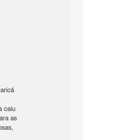
aricá
 caiu 
ara as 
osas, 