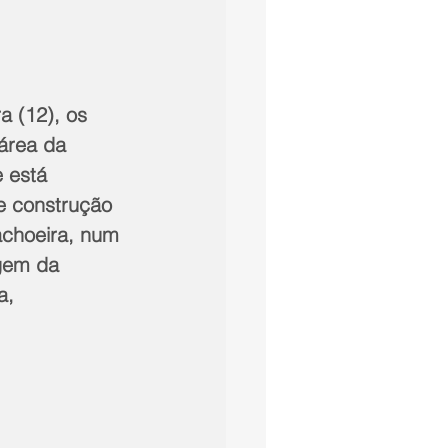
a (12), os 
 área da 
 está 
e construção 
achoeira, num 
gem da 
a, 