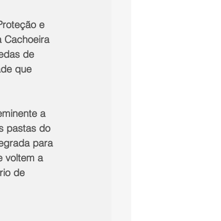
Proteção e 
à Cachoeira 
edas de 
ade que 
s pastas do 
egrada para 
e voltem a 
rio de 