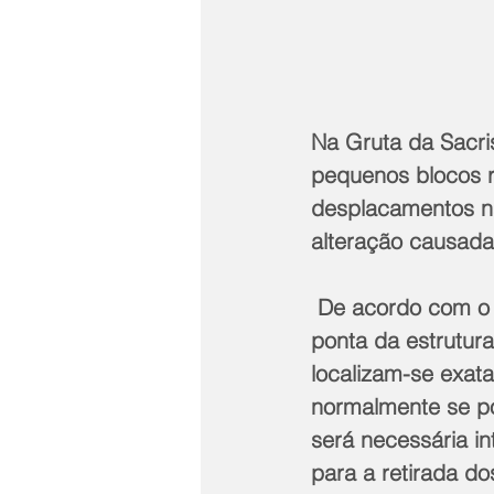
Na Gruta da Sacris
pequenos blocos r
desplacamentos na 
alteração causada
 De acordo com o laudo, os pequenos blocos rochosos estão muito próximos da 
ponta da estrutur
localizam-se exat
normalmente se pos
será necessária i
para a retirada do