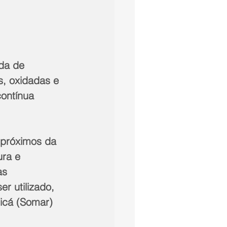
da de 
, oxidadas e 
ontínua 
ra e 
as 
r utilizado, 
icá (Somar) 