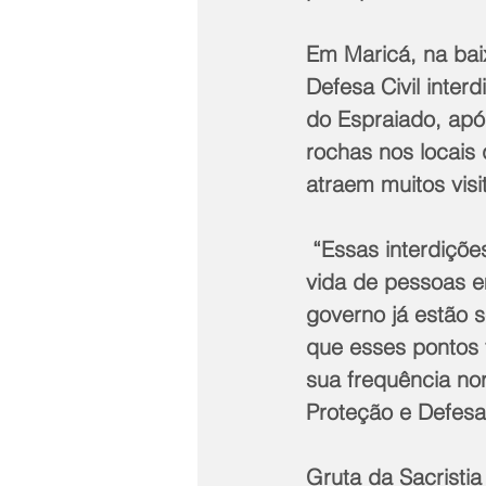
Em Maricá, na baix
Defesa Civil inter
do Espraiado, apó
rochas nos locais 
atraem muitos visi
 “Essas interdições são de suma importância, pois coloca em risco eminente a  
vida de pessoas e
governo já estão 
que esses pontos t
sua frequência nor
Proteção e Defesa C
Gruta da Sacristia