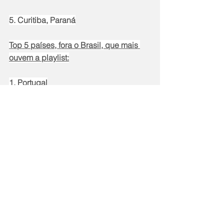
5. Curitiba, Paraná
Top 5 países, fora o Brasil, que mais 
ouvem a playlist:
1. Portugal
2; Estados Unidos
3; Argentina
4. França
5. Paraguai
Recomendamos o uso do código a 
seguir para que as playlists do Spotify 